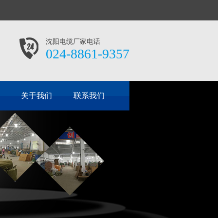
沈阳电缆厂家电话
024-8861-9357
关于我们
联系我们