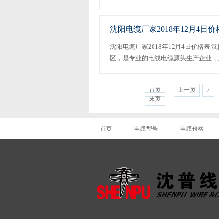
线、防老化线、交织线、网线、电力电缆.
沈阳电缆厂家2018年12月4日价
沈阳电缆厂家2018年12月4日价格表
区，是专业的电线电缆源头生产企业，
线、防老化线、交织线、网线、电力电缆.
首页
上一页
7
末页
首页
电缆型号
电缆价格