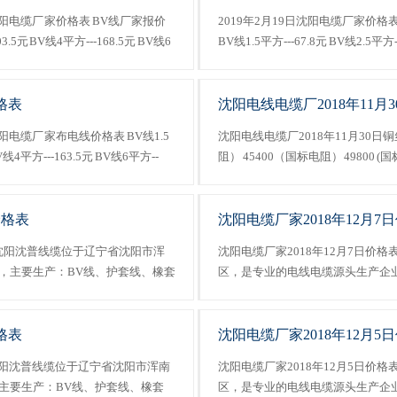
沈阳电缆厂 家价格表 BV线厂家报价
2019年2月19日沈阳电缆厂家价格
03.5元 BV线4平方---168.5元 BV线6
BV线1.5平方---67.8元 BV线2.5平方-
元 护套线厂家报价 护套...
平方---241.4元 BV线10平方---40
格表
沈阳电线电缆厂2018年11月
阳电缆厂 家布电线价格表 BV线1.5
沈阳电线电缆厂2018年11月30日铜丝
BV线4平方---163.5元 BV线6平方--
阻） 45400（国标电阻） 49800 
 厂家报价 护套线2*...
46200（华北／大无缝） 300丝报价： 4
价格表
沈阳电缆厂家2018年12月7
表 沈阳沈普线缆位于辽宁省沈阳市浑
沈阳电缆厂家2018年12月7日价
，主要生产：BV线、护套线、橡套
区，是专业的电线电缆源头生产企
.
线、防老化线、交织线、网线、电力电
格表
沈阳电缆厂家2018年12月5
 沈阳沈普线缆位于辽宁省沈阳市浑南
沈阳电缆厂家2018年12月5日价
主要生产：BV线、护套线、橡套
区，是专业的电线电缆源头生产企