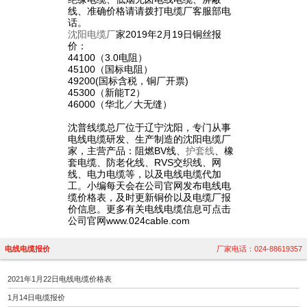
线、准确价格请请拨打电缆厂客服部电
话。
沈阳电缆厂
家2019年2月19日铜丝报
价：
44100（3.0电阻）
45100（国标电阻）
49200(国标含税，铜厂开票)
45300（新能T2）
46000（华北／大无缝）
沈普线缆总厂位于辽宁沈阳，专门从事
电线电缆研发、生产制造的沈阳电缆厂
家，主营产品：阻燃BV线、
护套线
、橡
套电缆、防老化线、RVS交织线、网
线、电力电缆等，以及电线电缆代加
工。小编每天会在公司官网发布电线电
缆价格表，及时更新铜价以及电缆厂报
价信息。更多有关电线电缆信息可点击
公司官网www.024cable.com
电线电缆报价
厂家电话：024-88619357
2021年1月22日电线电缆价格表
1月14日电缆报价