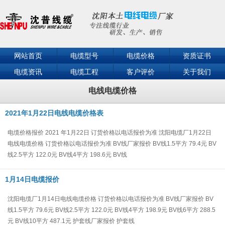
网站首页
电缆型号
电缆价格
资质证书
电缆资讯
电缆工程
客户评价
关于我们
联系我们
电线电缆价格
2021年1月22日电线电缆价格表
电缆价格报价 2021 年1月22日 订货价格以电话报价为准 沈阳电缆厂1月22日
电线电缆价格 订货价格以电话报价为准 BV线厂家报价 BV线1.5平方 79.4元 BV
线2.5平方 122.0元 BV线4平方 198.6元 BV线
1月14日电缆报价
沈阳电缆厂1月14日电线电缆价格 订货价格以电话报价为准 BV线厂家报价 BV
线1.5平方 79.6元 BV线2.5平方 122.0元 BV线4平方 198.9元 BV线6平方 288.5
元 BV线10平方 487.1元 护套线厂家报价 护套线