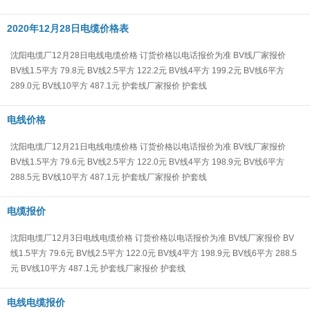
2020年12月28日电缆价格表
沈阳电缆厂12月28日电线电缆价格 订货价格以电话报价为准 BV线厂家报价
BV线1.5平方 79.8元 BV线2.5平方 122.2元 BV线4平方 199.2元 BV线6平方
289.0元 BV线10平方 487.1元 护套线厂家报价 护套线
电线价格
沈阳电缆厂12月21日电线电缆价格 订货价格以电话报价为准 BV线厂家报价
BV线1.5平方 79.6元 BV线2.5平方 122.0元 BV线4平方 198.9元 BV线6平方
288.5元 BV线10平方 487.1元 护套线厂家报价 护套线
电缆报价
沈阳电缆厂12月3日电线电缆价格 订货价格以电话报价为准 BV线厂家报价 BV
线1.5平方 79.6元 BV线2.5平方 122.0元 BV线4平方 198.9元 BV线6平方 288.5
元 BV线10平方 487.1元 护套线厂家报价 护套线
电线电缆报价