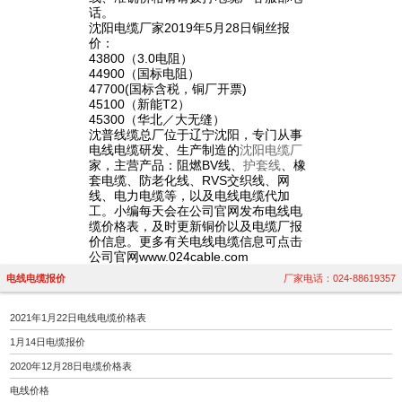
话。
沈阳电缆厂家2019年5月28日铜丝报
价：
43800（3.0电阻）
44900（国标电阻）
47700(国标含税，铜厂开票)
45100（新能T2）
45300（华北／大无缝）
沈普线缆总厂位于辽宁沈阳，专门从事
电线电缆研发、生产制造的
沈阳电缆厂
家，主营产品：阻燃BV线、
护套线
、橡
套电缆、防老化线、RVS交织线、网
线、电力电缆等，以及电线电缆代加
工。小编每天会在公司官网发布电线电
缆价格表，及时更新铜价以及电缆厂报
价信息。更多有关电线电缆信息可点击
公司官网www.024cable.com
电线电缆报价
厂家电话：024-88619357
2021年1月22日电线电缆价格表
1月14日电缆报价
2020年12月28日电缆价格表
电线价格