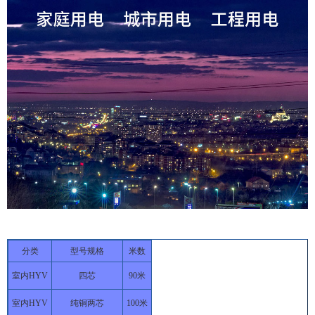
分类
型号规格
米数
室内HYV
四芯
90米
室内HYV
纯铜两芯
100米