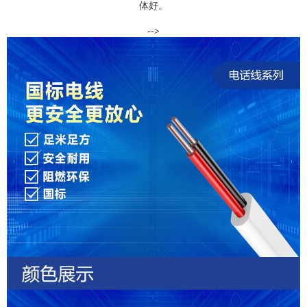
体好。
-->