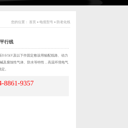
您的位置：
首页
»
电缆型号
»
防老化线
平行线
0.6/1kV及以下作固定敷设用输配线路、动力
碱及腐蚀性气体、防水等特性，高温环境电气
稳定。
4-8861-9357