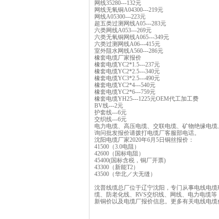
网线35280---132元
网线无氧铜A04300---219元
网线A05300---223元
超五类过测网线A05---283元
六类网线A053---269元
六类无氧铜网线A065---349元
六类过测网线A06---415元
室外阻水网线A560---286元
橡套电缆厂家报价
橡套电缆YC2*1.5---237元
橡套电缆YC2*2.5---340元
橡套电缆YC3*2.5---490元
橡套电缆YC2*4---540元
橡套电缆YC2*6---759元
橡套电缆YH25---1225元OEM代工加工费
BV线---2元
护套线---6元
交织线---6元
电力电缆、高压电缆、交联电缆、矿物绝缘电缆
询问批发报价请拨打电缆厂客服部电话。
沈阳电缆厂家2020年6月5日铜丝报价：
41500（3.0电阻）
42600（国标电阻）
45400(国标含税，铜厂开票)
43300（新能T2）
43500（华北／大无缝）
沈普线缆总厂位于辽宁沈阳，专门从事电线电缆
缆、防老化线、RVS交织线、网线、电力电缆
新铜价以及电缆厂报价信息。更多有关电线电缆信息可点