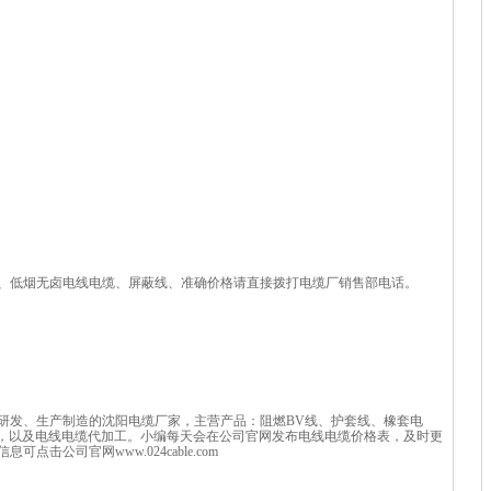
、低烟无卤电线电缆、屏蔽线、准确价格请直接拨打电缆厂销售部电话。
研发、生产制造的沈阳电缆厂家，主营产品：阻燃BV线、护套线、橡套电
等，以及电线电缆代加工。小编每天会在公司官网发布电线电缆价格表，及时更
击公司官网www.024cable.com