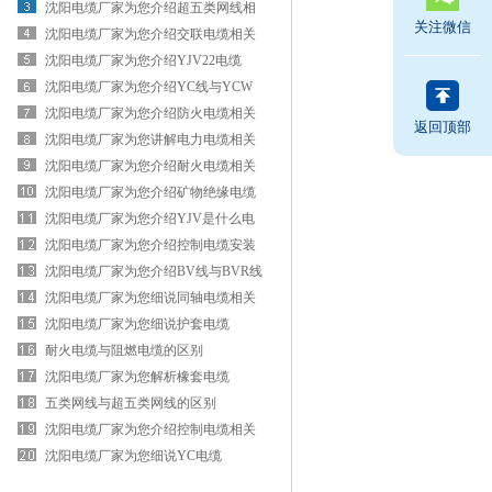
用领域
沈阳电缆厂家为您介绍超五类网线相
关注微信
关知识
沈阳电缆厂家为您介绍交联电缆相关
知识
沈阳电缆厂家为您介绍YJV22电缆
沈阳电缆厂家为您介绍YC线与YCW
线的区别
沈阳电缆厂家为您介绍防火电缆相关
返回顶部
知识
沈阳电缆厂家为您讲解电力电缆相关
知识
沈阳电缆厂家为您介绍耐火电缆相关
知识
沈阳电缆厂家为您介绍矿物绝缘电缆
相关知识
沈阳电缆厂家为您介绍YJV是什么电
缆
沈阳电缆厂家为您介绍控制电缆安装
方法
沈阳电缆厂家为您介绍BV线与BVR线
的区别
沈阳电缆厂家为您细说同轴电缆相关
知识
沈阳电缆厂家为您细说护套电缆
耐火电缆与阻燃电缆的区别
沈阳电缆厂家为您解析橡套电缆
五类网线与超五类网线的区别
沈阳电缆厂家为您介绍控制电缆相关
知识
沈阳电缆厂家为您细说YC电缆