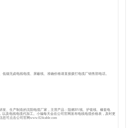
、低烟无卤电线电缆、屏蔽线、准确价格请直接拨打电缆厂销售部电话。
研发、生产制造的沈阳电缆厂家，主营产品：阻燃BV线、护套线、橡套电
等，以及电线电缆代加工。小编每天会在公司官网发布电线电缆价格表，及时更
击公司官网www.024cable.com