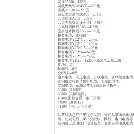
网线35280---132元
网线无氧铜A04300---219元
网线A05300---223元
超五类过测网线A05---283元
六类网线A053---269元
六类无氧铜网线A065---349元
六类过测网线A06---415元
室外阻水网线A560---286元
橡套电缆厂家报价
橡套电缆YC2*1.5---237元
橡套电缆YC2*2.5---340元
橡套电缆YC3*2.5---490元
橡套电缆YC2*4---540元
橡套电缆YC2*6---759元
橡套电缆YH25---1225元OEM代工加工费
BV线---2元
护套线---6元
交织线---6元
电力电缆、高压电缆、交联电缆、矿物绝缘电缆
询问批发报价请拨打电缆厂客服部电话。
沈阳电缆厂家2020年4月26日铜丝报价：
39800（3.0电阻）
40800（国标电阻）
43400(国标含税，铜厂开票)
41000（新能T2）
41100（华北／大无缝）
沈普线缆总厂位于辽宁沈阳，专门从事电线电缆
缆、防老化线、RVS交织线、网线、电力电缆
新铜价以及电缆厂报价信息。更多有关电线电缆信息可点