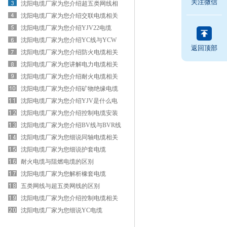
关注微信
用领域
沈阳电缆厂家为您介绍超五类网线相
关知识
沈阳电缆厂家为您介绍交联电缆相关
知识
沈阳电缆厂家为您介绍YJV22电缆
沈阳电缆厂家为您介绍YC线与YCW
返回顶部
线的区别
沈阳电缆厂家为您介绍防火电缆相关
知识
沈阳电缆厂家为您讲解电力电缆相关
知识
沈阳电缆厂家为您介绍耐火电缆相关
知识
沈阳电缆厂家为您介绍矿物绝缘电缆
相关知识
沈阳电缆厂家为您介绍YJV是什么电
缆
沈阳电缆厂家为您介绍控制电缆安装
方法
沈阳电缆厂家为您介绍BV线与BVR线
的区别
沈阳电缆厂家为您细说同轴电缆相关
知识
沈阳电缆厂家为您细说护套电缆
耐火电缆与阻燃电缆的区别
沈阳电缆厂家为您解析橡套电缆
五类网线与超五类网线的区别
沈阳电缆厂家为您介绍控制电缆相关
知识
沈阳电缆厂家为您细说YC电缆