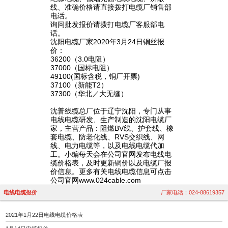
线、准确价格请直接拨打电缆厂销售部
电话。
询问批发报价请拨打电缆厂客服部电
话。
沈阳电缆厂家2020年3月24日铜丝报
价：
36200（3.0电阻）
37000（国标电阻）
49100(国标含税，铜厂开票)
37100（新能T2）
37300（华北／大无缝）
沈普线缆总厂位于辽宁沈阳，专门从事
电线电缆研发、生产制造的沈阳电缆厂
家，主营产品：阻燃BV线、护套线、橡
套电缆、防老化线、RVS交织线、网
线、电力电缆等，以及电线电缆代加
工。小编每天会在公司官网发布电线电
缆价格表，及时更新铜价以及电缆厂报
价信息。更多有关电线电缆信息可点击
公司官网www.024cable.com
电线电缆报价
厂家电话：024-88619357
2021年1月22日电线电缆价格表