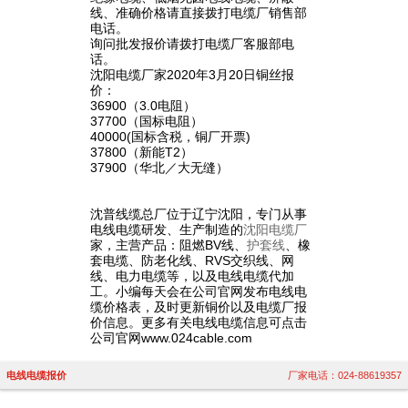
线、准确价格请直接拨打电缆厂销售部
电话。
询问批发报价请拨打电缆厂客服部电
话。
沈阳电缆厂家2020年3月20日铜丝报
价：
36900（3.0电阻）
37700（国标电阻）
40000(国标含税，铜厂开票)
37800（新能T2）
37900（华北／大无缝）
沈普线缆总厂位于辽宁沈阳，专门从事
电线电缆研发、生产制造的
沈阳电缆厂
家，主营产品：阻燃BV线、
护套线
、橡
套电缆、防老化线、RVS交织线、网
线、电力电缆等，以及电线电缆代加
工。小编每天会在公司官网发布电线电
缆价格表，及时更新铜价以及电缆厂报
价信息。更多有关电线电缆信息可点击
公司官网www.024cable.com
电线电缆报价
厂家电话：024-88619357