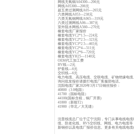
网线无氧铜A04300---206元
网线A05300---206元
超五类过测网线A05---265元
六类网线A053---238元
六类无氧铜网线A065---319元
六类过测网线A06---387元
室外阻水网线A560---270元
橡套电缆厂家报价
橡套电缆YC2*1.5---224元
橡套电缆YC2*2.5---323元
橡套电缆YC3*2.5---465元
橡套电缆YC2*4---511元
橡套电缆YC2*6---720元
橡套电缆YH25---1140元
OEM代工加工费
BV线---2元
护套线---6元
交织线---6元
电力电缆、高压电缆、交联电缆、矿物绝缘电缆
询问批发报价请拨打电缆厂客服部电话。
沈阳电缆厂家2020年3月17日铜丝报价：
40800（3.0电阻）
41700（国标电阻）
44100(国标含税，铜厂开票)
41800（新能T2）
41900（华北／大无缝）
沈普线缆总厂位于辽宁沈阳，专门从事电线电缆
缆、防老化线、RVS交织线、网线、电力电缆
新铜价以及电缆厂报价信息。更多有关电线电缆信息可点