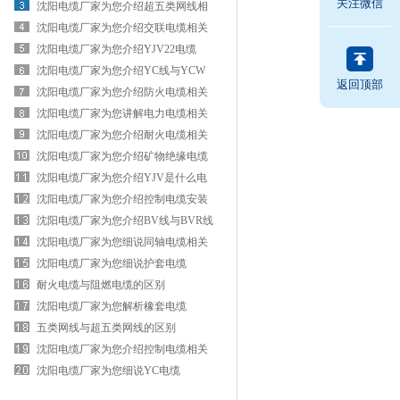
关注微信
用领域
沈阳电缆厂家为您介绍超五类网线相
关知识
沈阳电缆厂家为您介绍交联电缆相关
知识
沈阳电缆厂家为您介绍YJV22电缆
沈阳电缆厂家为您介绍YC线与YCW
返回顶部
线的区别
沈阳电缆厂家为您介绍防火电缆相关
知识
沈阳电缆厂家为您讲解电力电缆相关
知识
沈阳电缆厂家为您介绍耐火电缆相关
知识
沈阳电缆厂家为您介绍矿物绝缘电缆
相关知识
沈阳电缆厂家为您介绍YJV是什么电
缆
沈阳电缆厂家为您介绍控制电缆安装
方法
沈阳电缆厂家为您介绍BV线与BVR线
的区别
沈阳电缆厂家为您细说同轴电缆相关
知识
沈阳电缆厂家为您细说护套电缆
耐火电缆与阻燃电缆的区别
沈阳电缆厂家为您解析橡套电缆
五类网线与超五类网线的区别
沈阳电缆厂家为您介绍控制电缆相关
知识
沈阳电缆厂家为您细说YC电缆