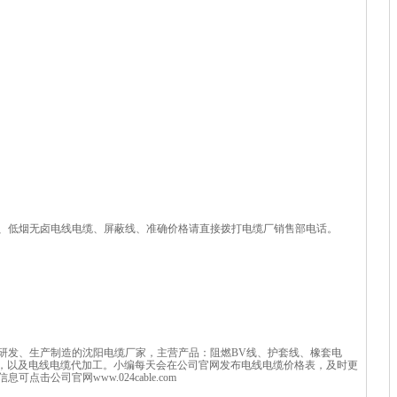
、低烟无卤电线电缆、屏蔽线、准确价格请直接拨打电缆厂销售部电话。
研发、生产制造的沈阳电缆厂家，主营产品：阻燃BV线、护套线、橡套电
等，以及电线电缆代加工。小编每天会在公司官网发布电线电缆价格表，及时更
击公司官网www.024cable.com