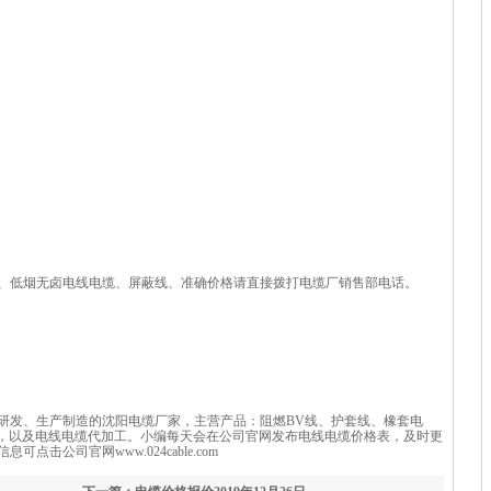
、低烟无卤电线电缆、屏蔽线、准确价格请直接拨打电缆厂销售部电话。
研发、生产制造的
沈阳电缆厂
家，主营产品：阻燃BV线、护套线、橡套电
等，以及电线电缆代加工。小编每天会在公司官网发布电线电缆价格表，及时更
击公司官网www.024cable.com