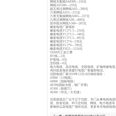
网线无氧铜A04300---216元
网线A05300---219元
超五类过测网线A05---280元
六类网线A053---253元
六类无氧铜网线A065---337元
六类过测网线A06---408元
室外阻水网线A560---283元
橡套电缆厂家报价
橡套电缆YC2*1.5---234元
橡套电缆YC2*2.5---340元
橡套电缆YC3*2.5---491元
橡套电缆YC2*4---538元
橡套电缆YC2*6---760元
橡套电缆YH25---1224元
OEM代工加工费
BV线---2元
护套线---6元
交织线---6元
电力电缆、高压电缆、交联电缆、矿物绝缘电缆
询问批发报价请拨打电缆厂客服部电话。
沈阳电缆厂家2019年12月24日铜丝报价：
43900（3.0电阻）
44900（国标电阻）
48700(国标含税，铜厂开票)
45300（新能T2）
46300（华北／大无缝）
沈普线缆总厂位于辽宁沈阳，专门从事电线电缆
缆、防老化线、RVS交织线、网线、电力电缆
新铜价以及电缆厂报价信息。更多有关电线电缆信息可点