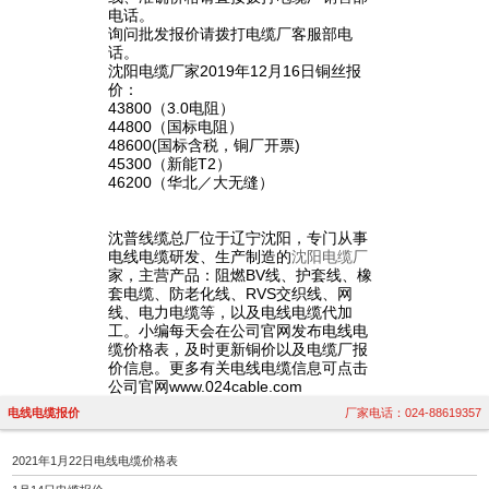
电话。
询问批发报价请拨打电缆厂客服部电
话。
沈阳电缆厂家2019年12月16日铜丝报
价：
43800（3.0电阻）
44800（国标电阻）
48600(国标含税，铜厂开票)
45300（新能T2）
46200（华北／大无缝）
沈普线缆总厂位于辽宁沈阳，专门从事
电线电缆研发、生产制造的
沈阳电缆厂
家，主营产品：阻燃BV线、护套线、橡
套电缆、防老化线、RVS交织线、网
线、电力电缆等，以及电线电缆代加
工。小编每天会在公司官网发布电线电
缆价格表，及时更新铜价以及电缆厂报
价信息。更多有关电线电缆信息可点击
公司官网www.024cable.com
电线电缆报价
厂家电话：024-88619357
2021年1月22日电线电缆价格表