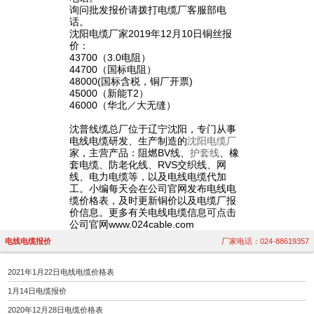
询问批发报价请拨打电缆厂客服部电
话。
沈阳电缆厂家2019年12月10日铜丝报
价：
43700（3.0电阻）
44700（国标电阻）
48000(国标含税，铜厂开票)
45000（新能T2）
46000（华北／大无缝）
沈普线缆总厂位于辽宁沈阳，专门从事
电线电缆研发、生产制造的
沈阳电缆厂
家，主营产品：阻燃BV线、
护套线
、橡
套电缆、防老化线、RVS交织线、网
线、电力电缆等，以及电线电缆代加
工。小编每天会在公司官网发布电线电
缆价格表，及时更新铜价以及电缆厂报
价信息。更多有关电线电缆信息可点击
公司官网www.024cable.com
电线电缆报价
厂家电话：024-88619357
2021年1月22日电线电缆价格表
1月14日电缆报价
2020年12月28日电缆价格表